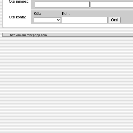
Otsi inimest:
Küla
Koht
Otsi kohta:
http://muhu.rehepapp.com