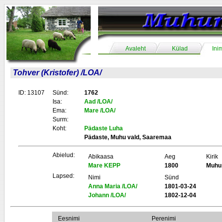
Avaleht
Külad
Ini
Tohver (Kristofer) /LOA/
ID: 13107
Sünd:
1762
Isa:
Aad /LOA/
Ema:
Mare /LOA/
Surm:
Koht:
Pädaste Luha
Pädaste, Muhu vald, Saaremaa
Abielud:
Abikaasa
Aeg
Kirik
Mare KEPP
1800
Muhu
Lapsed:
Nimi
Sünd
Anna Maria /LOA/
1801-03-24
Johann /LOA/
1802-12-04
Eesnimi
Perenimi