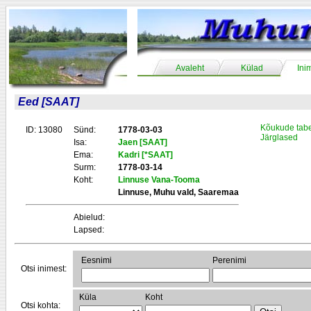
Avaleht
Külad
Ini
Eed [SAAT]
Kõukude tabe
ID: 13080
Sünd:
1778-03-03
Järglased
Isa:
Jaen [SAAT]
Ema:
Kadri [*SAAT]
Surm:
1778-03-14
Koht:
Linnuse Vana-Tooma
Linnuse, Muhu vald, Saaremaa
Abielud:
Lapsed:
Eesnimi
Perenimi
Otsi inimest:
Küla
Koht
Otsi kohta: