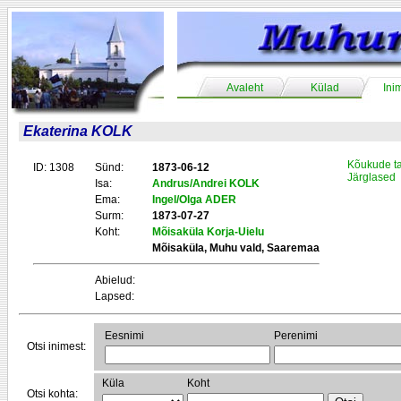
Avaleht
Külad
Ini
Ekaterina KOLK
Kõukude t
ID: 1308
Sünd:
1873-06-12
Järglased
Isa:
Andrus/Andrei KOLK
Ema:
Ingel/Olga ADER
Surm:
1873-07-27
Koht:
Mõisaküla Korja-Uielu
Mõisaküla, Muhu vald, Saaremaa
Abielud:
Lapsed:
Eesnimi
Perenimi
Otsi inimest:
Küla
Koht
Otsi kohta: