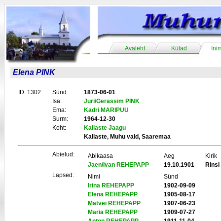
Avaleht
Külad
Ini
Elena PINK
ID: 1302
Sünd:
1873-06-01
Isa:
Juri/Gerassim PINK
Ema:
Kadri MARIPUU
Surm:
1964-12-30
Koht:
Kallaste Jaagu
Kallaste, Muhu vald, Saaremaa
Abielud:
Abikaasa
Aeg
Kirik
Jaen/Ivan REHEPAPP
19.10.1901
Rins
Lapsed:
Nimi
Sünd
Irina REHEPAPP
1902-09-09
Elena REHEPAPP
1905-08-17
Matvei REHEPAPP
1907-06-23
Maria REHEPAPP
1909-07-27