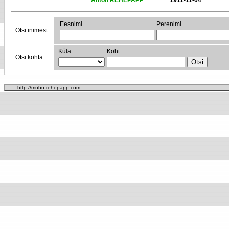
Anton REHEPAPP
1911-11-04
Eesnimi
Perenimi
Otsi inimest:
Küla
Koht
Otsi kohta:
http://muhu.rehepapp.com