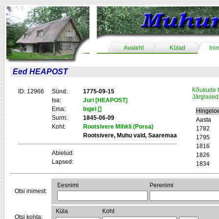
Avaleht
Külad
Ini
Eed HEAPOST
Kõukude t
ID: 12966
Sünd:
1775-09-15
Järglased
Isa:
Juri [HEAPOST]
Ema:
Ingel []
Hingelo
Surm:
1845-06-09
Aasta
Koht:
Rootsivere Mihkli (Porsa)
1782
Rootsivere, Muhu vald, Saaremaa
1795
1816
Abielud:
1826
Lapsed:
1834
Eesnimi
Perenimi
Otsi inimest:
Küla
Koht
Otsi kohta: