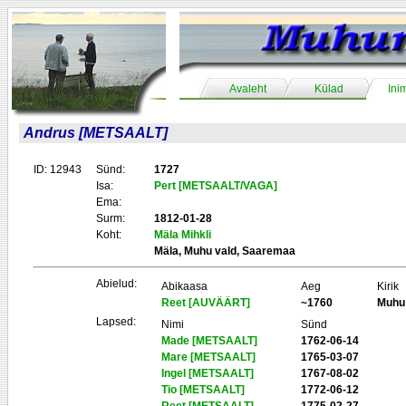
Avaleht
Külad
Ini
Andrus [METSAALT]
ID: 12943
Sünd:
1727
Isa:
Pert [METSAALT/VAGA]
Ema:
Surm:
1812-01-28
Koht:
Mäla Mihkli
Mäla, Muhu vald, Saaremaa
Abielud:
Abikaasa
Aeg
Kirik
Reet [AUVÄÄRT]
~1760
Muhu
Lapsed:
Nimi
Sünd
Made [METSAALT]
1762-06-14
Mare [METSAALT]
1765-03-07
Ingel [METSAALT]
1767-08-02
Tio [METSAALT]
1772-06-12