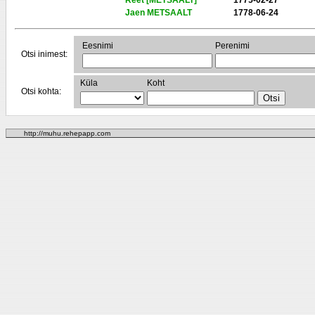
Reet [METSAALT]
1775-02-27
Jaen METSAALT
1778-06-24
Eesnimi
Perenimi
Otsi inimest:
Küla
Koht
Otsi kohta:
http://muhu.rehepapp.com