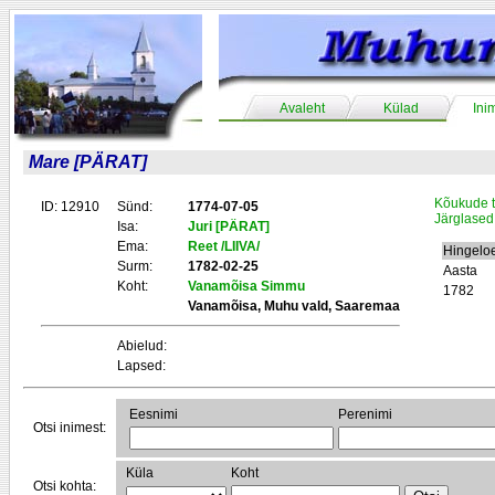
Avaleht
Külad
Ini
Mare [PÄRAT]
Kõukude t
ID: 12910
Sünd:
1774-07-05
Järglased
Isa:
Juri [PÄRAT]
Ema:
Reet /LIIVA/
Hingelo
Surm:
1782-02-25
Aasta
Koht:
Vanamõisa Simmu
1782
Vanamõisa, Muhu vald, Saaremaa
Abielud:
Lapsed:
Eesnimi
Perenimi
Otsi inimest:
Küla
Koht
Otsi kohta: