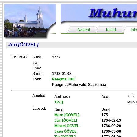
Avaleht
Külad
Ini
Juri [ÖÖVEL]
ID: 12847
Sünd:
1727
Isa:
Ema:
Surm:
1783-01-08
Koht:
Raegma Juri
Raegma, Muhu vald, Saaremaa
Abielud:
Abikaasa
Aeg
Kirik
Tio []
Muhu
Lapsed:
Nimi
Sünd
Mare [ÖÖVEL]
1751
Juri [ÖÖVEL]
1764-02-13
Mihkel ÖÖVEL
1766-09-20
Jaen ÖÖVEL
1769-05-08