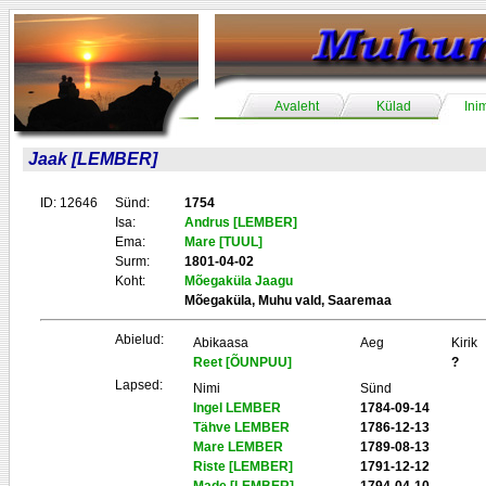
Avaleht
Külad
Ini
Jaak [LEMBER]
ID: 12646
Sünd:
1754
Isa:
Andrus [LEMBER]
Ema:
Mare [TUUL]
Surm:
1801-04-02
Koht:
Mõegaküla Jaagu
Mõegaküla, Muhu vald, Saaremaa
Abielud:
Abikaasa
Aeg
Kirik
Reet [ÕUNPUU]
?
Lapsed:
Nimi
Sünd
Ingel LEMBER
1784-09-14
Tähve LEMBER
1786-12-13
Mare LEMBER
1789-08-13
Riste [LEMBER]
1791-12-12