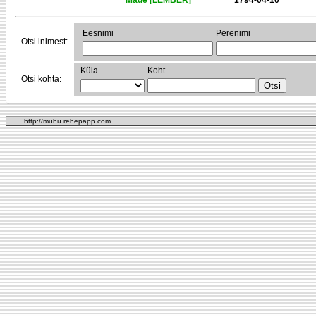
Made [LEMBER]
1794-04-10
Eesnimi
Perenimi
Otsi inimest:
Küla
Koht
Otsi kohta:
http://muhu.rehepapp.com