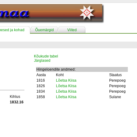
mesed ja kohad
Õuemärgid
Viited
Kõukude tabel
Järglased
Hingeloendite andmed:
Aasta
Koht
Staatus
1816
Lõetsa Kiisa
Perepoeg
1826
Lõetsa Kiisa
Perepoeg
1834
Lõetsa Kiisa
Perepoeg
Kihlus
1858
Lõetsa Kiisa
Sulane
1832.16