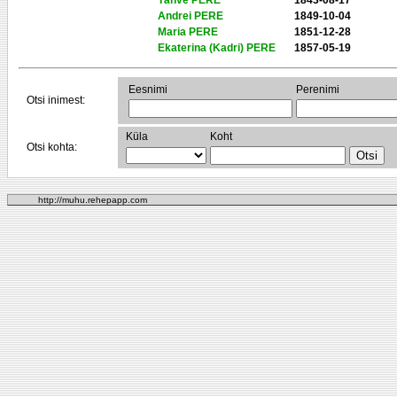
Tähve PERE
1843-08-17
Andrei PERE
1849-10-04
Maria PERE
1851-12-28
Ekaterina (Kadri) PERE
1857-05-19
Eesnimi
Perenimi
Otsi inimest:
Küla
Koht
Otsi kohta:
http://muhu.rehepapp.com