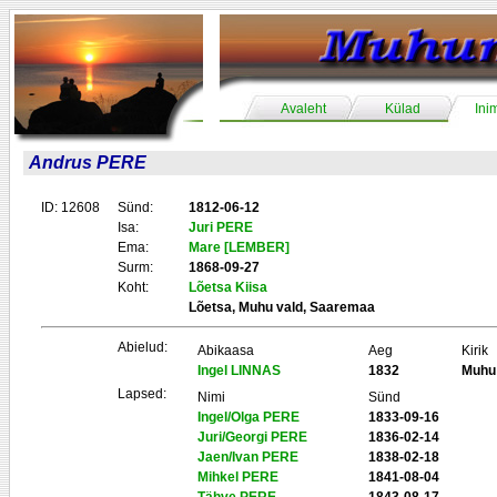
Avaleht
Külad
Ini
Andrus PERE
ID: 12608
Sünd:
1812-06-12
Isa:
Juri PERE
Ema:
Mare [LEMBER]
Surm:
1868-09-27
Koht:
Lõetsa Kiisa
Lõetsa, Muhu vald, Saaremaa
Abielud:
Abikaasa
Aeg
Kirik
Ingel LINNAS
1832
Muhu
Lapsed:
Nimi
Sünd
Ingel/Olga PERE
1833-09-16
Juri/Georgi PERE
1836-02-14
Jaen/Ivan PERE
1838-02-18
Mihkel PERE
1841-08-04