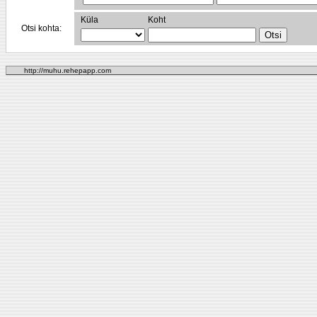
Küla
Koht
Otsi kohta:
http://muhu.rehepapp.com