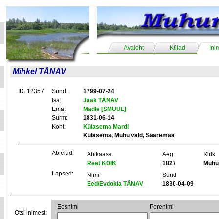
Avaleht
Külad
Ini
Mihkel TÄNAV
ID: 12357
Sünd:
1799-07-24
Isa:
Jaak TÄNAV
Ema:
Madle [SMUUL]
Surm:
1831-06-14
Koht:
Külasema Mardi
Külasema, Muhu vald, Saaremaa
Abielud:
Abikaasa
Aeg
Kirik
Reet KOIK
1827
Muhu
Lapsed:
Nimi
Sünd
Eed/Evdokia TÄNAV
1830-04-09
Eesnimi
Perenimi
Otsi inimest: