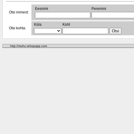
Eesnimi
Perenimi
Otsi inimest:
Küla
Koht
Otsi kohta:
http://muhu.rehepapp.com