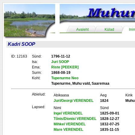
Avaleht
Külad
Ini
Kadri SOOP
ID: 12163
Sünd:
1796-11-12
Isa:
Juri SOOP
Ema:
Riste [PEEKER]
Surm:
1868-08-19
Koht:
Tupenurme Neo
Tupenurme, Muhu vald, Saaremaa
Abielud:
Abikaasa
Aeg
Kirik
Juri/Georgi VERENDEL
1824
Muhu
Lapsed:
Nimi
Sünd
Ingel VERENDEL
1825-09-01
Tõnis/Dionisi VERENDEL
1828-12-27
Mihkel VERENDEL
1832-07-25
Mare VERENDEL
1835-11-15