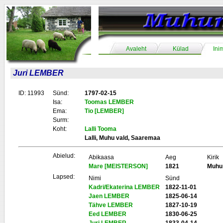
Avaleht
Külad
Ini
Juri LEMBER
ID: 11993
Sünd:
1797-02-15
Isa:
Toomas LEMBER
Ema:
Tio [LEMBER]
Surm:
Koht:
Lalli Tooma
Lalli, Muhu vald, Saaremaa
Abielud:
Abikaasa
Aeg
Kirik
Mare [MEISTERSON]
1821
Muhu
Lapsed:
Nimi
Sünd
Kadri/Ekaterina LEMBER
1822-11-01
Jaen LEMBER
1825-06-14
Tähve LEMBER
1827-10-19
Eed LEMBER
1830-06-25