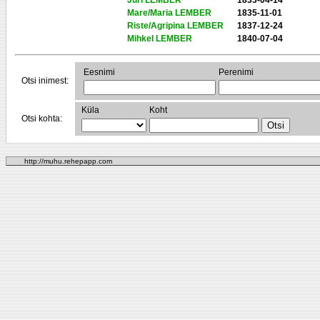
Juri LEMBER
1833-04-14
Mare/Maria LEMBER
1835-11-01
Riste/Agripina LEMBER
1837-12-24
Mihkel LEMBER
1840-07-04
Eesnimi
Perenimi
Otsi inimest:
Küla
Koht
Otsi kohta:
http://muhu.rehepapp.com