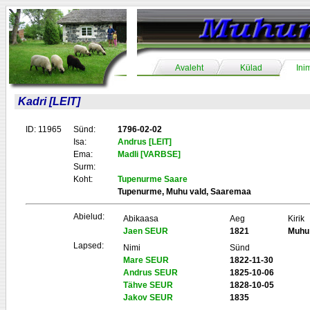
Avaleht
Külad
Ini
Kadri [LEIT]
ID: 11965
Sünd:
1796-02-02
Isa:
Andrus [LEIT]
Ema:
Madli [VARBSE]
Surm:
Koht:
Tupenurme Saare
Tupenurme, Muhu vald, Saaremaa
Abielud:
Abikaasa
Aeg
Kirik
Jaen SEUR
1821
Muhu
Lapsed:
Nimi
Sünd
Mare SEUR
1822-11-30
Andrus SEUR
1825-10-06
Tähve SEUR
1828-10-05
Jakov SEUR
1835