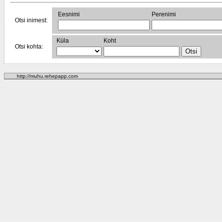
Eesnimi
Perenimi
Otsi inimest:
Küla
Koht
Otsi kohta:
http://muhu.rehepapp.com