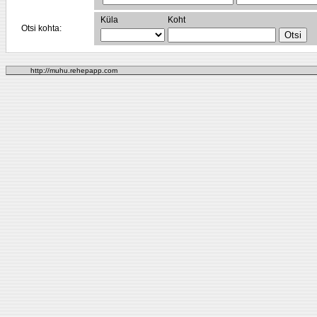
Küla
Koht
Otsi kohta:
http://muhu.rehepapp.com