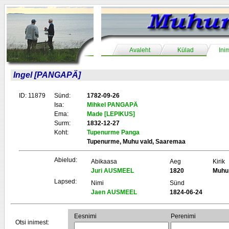
Avaleht
Külad
Ini
Ingel [PANGAPÄ]
ID: 11879
Sünd:
1782-09-26
Isa:
Mihkel PANGAPÄ
Ema:
Made [LEPIKUS]
Surm:
1832-12-27
Koht:
Tupenurme Panga
Tupenurme, Muhu vald, Saaremaa
Abielud:
Abikaasa
Aeg
Kirik
Juri AUSMEEL
1820
Muhu
Lapsed:
Nimi
Sünd
Jaen AUSMEEL
1824-06-24
Eesnimi
Perenimi
Otsi inimest: