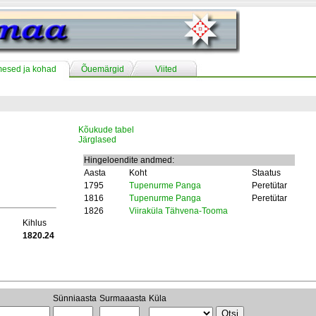
mesed ja kohad
Õuemärgid
Viited
Kõukude tabel
Järglased
Hingeloendite andmed:
Aasta
Koht
Staatus
1795
Tupenurme Panga
Peretütar
1816
Tupenurme Panga
Peretütar
1826
Viiraküla Tähvena-Tooma
Kihlus
1820.24
Sünniaasta
Surmaaasta
Küla