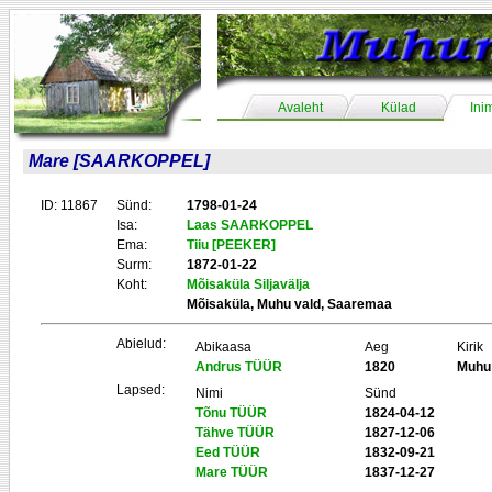
Avaleht
Külad
Ini
Mare [SAARKOPPEL]
ID: 11867
Sünd:
1798-01-24
Isa:
Laas SAARKOPPEL
Ema:
Tiiu [PEEKER]
Surm:
1872-01-22
Koht:
Mõisaküla Siljavälja
Mõisaküla, Muhu vald, Saaremaa
Abielud:
Abikaasa
Aeg
Kirik
Andrus TÜÜR
1820
Muhu
Lapsed:
Nimi
Sünd
Tõnu TÜÜR
1824-04-12
Tähve TÜÜR
1827-12-06
Eed TÜÜR
1832-09-21
Mare TÜÜR
1837-12-27