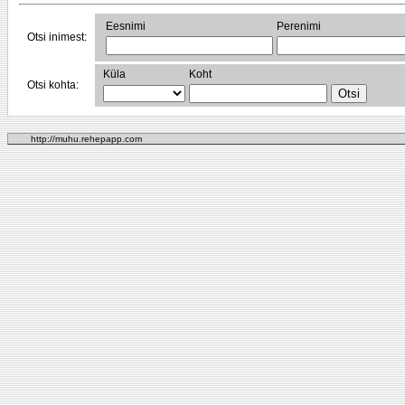
Eesnimi
Perenimi
Otsi inimest:
Küla
Koht
Otsi kohta:
http://muhu.rehepapp.com