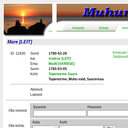
Avaleht
Külad
Ini
Mare [LEIT]
Kõukude 
ID: 11830
Sünd:
1780-02-28
Järglased
Isa:
Andrus [LEIT]
Ema:
Madli [VARBSE]
Surm:
1780-03-05
Koht:
Tupenurme Saare
Tupenurme, Muhu vald, Saaremaa
Abielud:
Lapsed:
Eesnimi
Perenimi
Otsi inimest:
Küla
Koht
Otsi kohta: