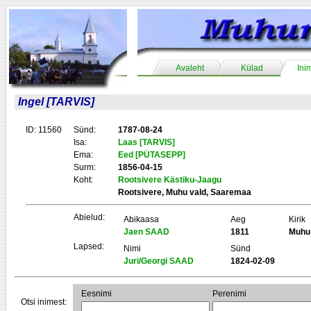
Avaleht
Külad
Ini
Ingel [TARVIS]
ID: 11560
Sünd:
1787-08-24
Isa:
Laas [TARVIS]
Ema:
Eed [PÜTASEPP]
Surm:
1856-04-15
Koht:
Rootsivere Kästiku-Jaagu
Rootsivere, Muhu vald, Saaremaa
Abielud:
Abikaasa
Aeg
Kirik
Jaen SAAD
1811
Muhu
Lapsed:
Nimi
Sünd
Juri/Georgi SAAD
1824-02-09
Eesnimi
Perenimi
Otsi inimest: