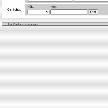
Küla
Koht
Otsi kohta:
http://muhu.rehepapp.com