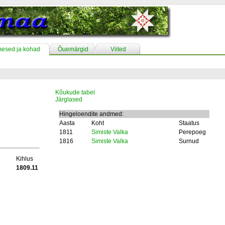
mesed ja kohad
Õuemärgid
Viited
Kõukude tabel
Järglased
Hingeloendite andmed:
Aasta
Koht
Staatus
1811
Simiste Valka
Perepoeg
1816
Simiste Valka
Surnud
Kihlus
1809.11