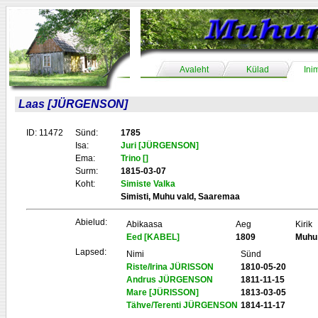
Avaleht
Külad
Ini
Laas [JÜRGENSON]
ID: 11472
Sünd:
1785
Isa:
Juri [JÜRGENSON]
Ema:
Trino []
Surm:
1815-03-07
Koht:
Simiste Valka
Simisti, Muhu vald, Saaremaa
Abielud:
Abikaasa
Aeg
Kirik
Eed [KABEL]
1809
Muhu
Lapsed:
Nimi
Sünd
Riste/Irina JÜRISSON
1810-05-20
Andrus JÜRGENSON
1811-11-15
Mare [JÜRISSON]
1813-03-05
Tähve/Terenti JÜRGENSON
1814-11-17