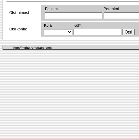
Eesnimi
Perenimi
Otsi inimest:
Küla
Koht
Otsi kohta:
http://muhu.rehepapp.com