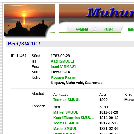
Avaleht
Külad
Ini
Reet [SMUUL]
ID: 11467
Sünd:
1783-09-28
Isa:
Aad [SMUUL]
Ema:
Ingel [ARMAS]
Surm:
1855-08-14
Koht:
Koguva Käspri
Koguva, Muhu vald, Saaremaa
Abielud:
Abikaasa
Aeg
Kirik
Toomas SMUUL
1809
Muhu
Lapsed:
Nimi
Sünd
Mihkel SMUUL
1811-08-29
Kadri/Ekaterina SMUUL
1814-09-12
Toomas SMUUL
1817-12-13
Madis SMUUL
1821-02-06