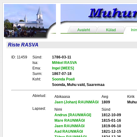
Avaleht
Külad
Ini
Riste RASVA
ID: 11459
Sünd:
1786-03-11
Isa:
Mihkel RASVA
Ema:
Ingel [MEES]
Surm:
1867-07-18
Koht:
Soonda Poali
Soonda, Muhu vald, Saaremaa
Abielud:
Abikaasa
Aeg
Kirik
Jaen (Johan) RAUNMÄGI
1809
Muhu
Lapsed:
Nimi
Sünd
Andrus [RAUNMÄGI]
1812-10-09
Mare RAUNMÄGI
1815-01-16
Jaen RAUNMÄGI
1819-06-10
Aad RAUNMÄGI
1821-12-15