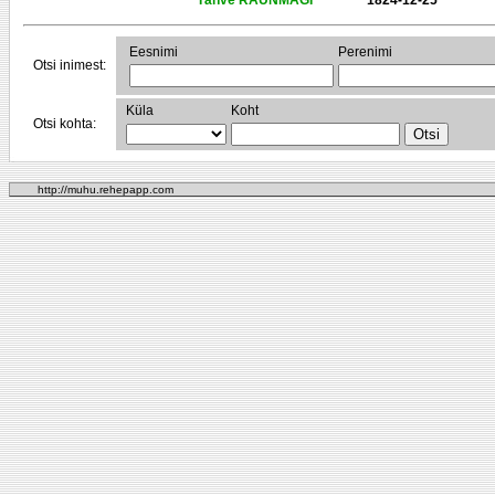
Tähve RAUNMÄGI
1824-12-25
Eesnimi
Perenimi
Otsi inimest:
Küla
Koht
Otsi kohta:
http://muhu.rehepapp.com