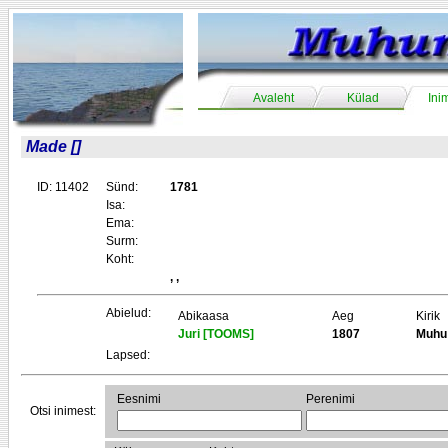
Avaleht
Külad
Ini
Made []
ID: 11402
Sünd:
1781
Isa:
Ema:
Surm:
Koht:
, ,
Abielud:
Abikaasa
Aeg
Kirik
Juri [TOOMS]
1807
Muhu
Lapsed:
Eesnimi
Perenimi
Otsi inimest: