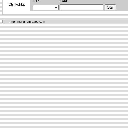
Küla
Koht
Otsi kohta:
http://muhu.rehepapp.com