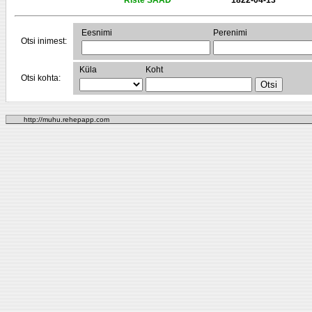
Riste SAAD
1822-04-13
Eesnimi
Perenimi
Otsi inimest:
Küla
Koht
Otsi kohta:
http://muhu.rehepapp.com