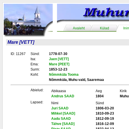
Avaleht
Külad
Ini
Mare [VETT]
ID: 11267
Sünd:
1778-07-30
Isa:
Jaen [VETT]
Ema:
Mare [PEET]
Surm:
1853-12-23
Koht:
Nõmmküla Tooma
Nõmmküla, Muhu vald, Saaremaa
Abielud:
Abikaasa
Aeg
Kirik
Andrus SAAD
1804
Muhu
Lapsed:
Nimi
Sünd
Juri SAAD
1806-03-20
Mihkel [SAAD]
1810-09-23
Aadu SAAD
1812-09-19
Tähve [SAAD]
1816-12-09