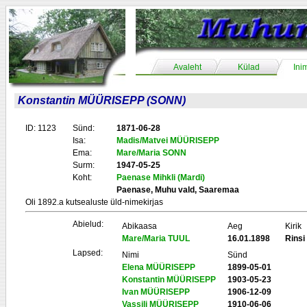
Avaleht
Külad
Ini
Konstantin MÜÜRISEPP (SONN)
ID: 1123
Sünd:
1871-06-28
Isa:
Madis/Matvei MÜÜRISEPP
Ema:
Mare/Maria SONN
Surm:
1947-05-25
Koht:
Paenase Mihkli (Mardi)
Paenase, Muhu vald, Saaremaa
Oli 1892.a kutsealuste üld-nimekirjas
Abielud:
Abikaasa
Aeg
Kirik
Mare/Maria TUUL
16.01.1898
Rins
Lapsed:
Nimi
Sünd
Elena MÜÜRISEPP
1899-05-01
Konstantin MÜÜRISEPP
1903-05-23
Ivan MÜÜRISEPP
1906-12-09
Vassili MÜÜRISEPP
1910-06-06