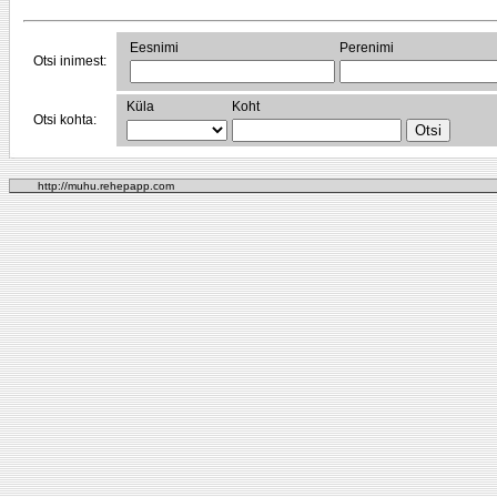
Eesnimi
Perenimi
Otsi inimest:
Küla
Koht
Otsi kohta:
http://muhu.rehepapp.com