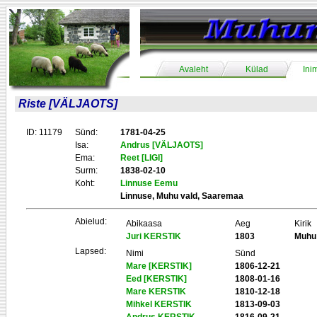
Avaleht
Külad
Ini
Riste [VÄLJAOTS]
ID: 11179
Sünd:
1781-04-25
Isa:
Andrus [VÄLJAOTS]
Ema:
Reet [LIGI]
Surm:
1838-02-10
Koht:
Linnuse Eemu
Linnuse, Muhu vald, Saaremaa
Abielud:
Abikaasa
Aeg
Kirik
Juri KERSTIK
1803
Muhu
Lapsed:
Nimi
Sünd
Mare [KERSTIK]
1806-12-21
Eed [KERSTIK]
1808-01-16
Mare KERSTIK
1810-12-18
Mihkel KERSTIK
1813-09-03