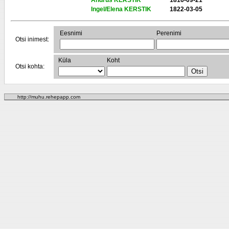
Andrus KERSTIK
1816-09-21
Ingel/Elena KERSTIK
1822-03-05
Eesnimi
Perenimi
Otsi inimest:
Küla
Koht
Otsi kohta:
http://muhu.rehepapp.com