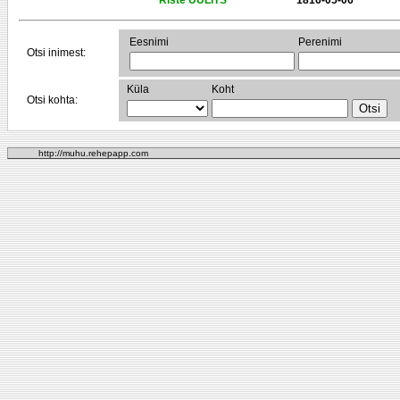
Riste UULITS
1816-05-06
Eesnimi
Perenimi
Otsi inimest:
Küla
Koht
Otsi kohta:
http://muhu.rehepapp.com