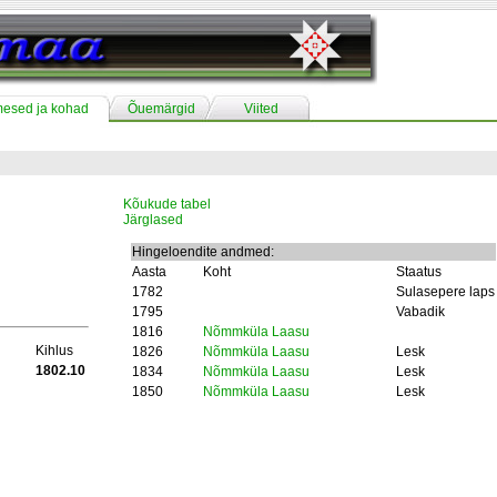
mesed ja kohad
Õuemärgid
Viited
Kõukude tabel
Järglased
Hingeloendite andmed:
Aasta
Koht
Staatus
1782
Sulasepere laps
1795
Vabadik
1816
Nõmmküla Laasu
Kihlus
1826
Nõmmküla Laasu
Lesk
1802.10
1834
Nõmmküla Laasu
Lesk
1850
Nõmmküla Laasu
Lesk