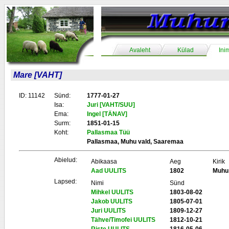
Avaleht
Külad
Ini
Mare [VAHT]
ID: 11142
Sünd:
1777-01-27
Isa:
Juri [VAHT/SUU]
Ema:
Ingel [TÄNAV]
Surm:
1851-01-15
Koht:
Pallasmaa Tüü
Pallasmaa, Muhu vald, Saaremaa
Abielud:
Abikaasa
Aeg
Kirik
Aad UULITS
1802
Muhu
Lapsed:
Nimi
Sünd
Mihkel UULITS
1803-08-02
Jakob UULITS
1805-07-01
Juri UULITS
1809-12-27
Tähve/Timofei UULITS
1812-10-21