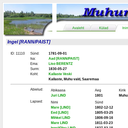
Avaleht
Külad
Ini
Ingel [RANN/PAIST]
ID: 11110
Sünd:
1781-09-01
Isa:
Aad [RANN/PAIST]
Ema:
Liso BERENTZ
Surm:
1830-05-27
Koht:
Kallaste Veski
Kallaste, Muhu vald, Saaremaa
Abielud:
Abikaasa
Aeg
Kirik
Juri LIND
1801
Muhu
Lapsed:
Nimi
Sünd
Mare [LIND]
1802-12-12
Eed [LIND]
1805-03-25
Mihkel LIND
1806-09-16
Mare LIND
1811-03-23