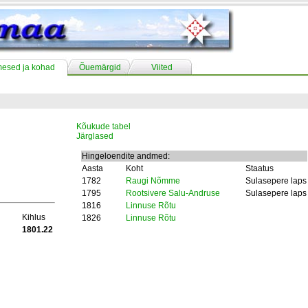
mesed ja kohad
Õuemärgid
Viited
Kõukude tabel
Järglased
Hingeloendite andmed:
Aasta
Koht
Staatus
1782
Raugi Nõmme
Sulasepere laps
1795
Rootsivere Salu-Andruse
Sulasepere laps
1816
Linnuse Rõtu
Kihlus
1826
Linnuse Rõtu
1801.22