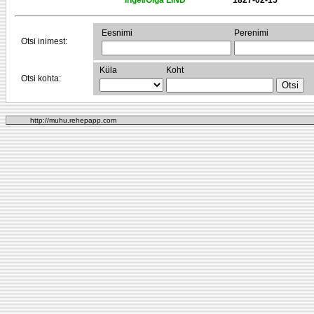
Ingel/Olga LIND
1827-02-15
Eesnimi
Perenimi
Otsi inimest:
Küla
Koht
Otsi kohta:
http://muhu.rehepapp.com