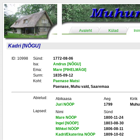
Avaleht
Külad
Ini
Kadri [NÕGU]
ID: 10998
Sünd:
1772-08-06
Isa:
Andrus [NÕGU]
Ema:
Mare [PIHELMÄGI]
Surm:
1835-09-12
Koht:
Paenase Matsi
Paenase, Muhu vald, Saaremaa
Abielud:
Abikaasa
Aeg
Kirik
Juri NÖÖP
1799
Muhu
Lapsed:
Nimi
Sünd
Mare NÖÖP
1800-11-24
Ingel [NÖÖP]
1803-08-30
Mihkel NÖÖP
1806-08-11
Kadri/Ekaterina NÖÖP
1809-10-02