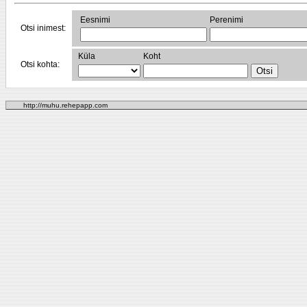
Eesnimi
Perenimi
Otsi inimest:
Küla
Koht
Otsi kohta:
http://muhu.rehepapp.com