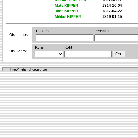
Reet/Irina KIPPER
1811-02-27
Mats KIPPER
1814-10-04
Jaen KIPPER
1817-04-22
Mihkel KIPPER
1819-01-15
Eesnimi
Perenimi
Otsi inimest:
Küla
Koht
Otsi kohta:
http://muhu.rehepapp.com