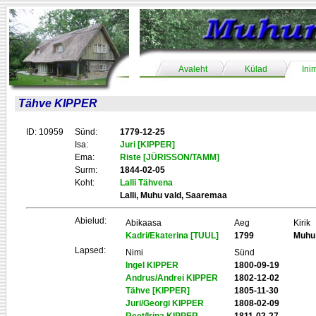
Avaleht
Külad
Ini
Tähve KIPPER
ID: 10959
Sünd:
1779-12-25
Isa:
Juri [KIPPER]
Ema:
Riste [JÜRISSON/TAMM]
Surm:
1844-02-05
Koht:
Lalli Tähvena
Lalli, Muhu vald, Saaremaa
Abielud:
Abikaasa
Aeg
Kirik
Kadri/Ekaterina [TUUL]
1799
Muhu
Lapsed:
Nimi
Sünd
Ingel KIPPER
1800-09-19
Andrus/Andrei KIPPER
1802-12-02
Tähve [KIPPER]
1805-11-30
Juri/Georgi KIPPER
1808-02-09