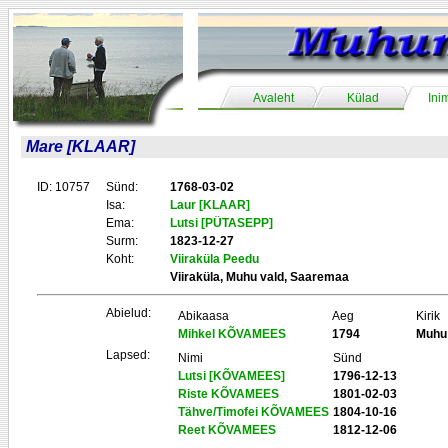
Avaleht
Külad
Ini
Mare [KLAAR]
ID: 10757
Sünd:
1768-03-02
Isa:
Laur [KLAAR]
Ema:
Lutsi [PÜTASEPP]
Surm:
1823-12-27
Koht:
Viiraküla Peedu
Viiraküla, Muhu vald, Saaremaa
Abielud:
Abikaasa
Aeg
Kirik
Mihkel KÕVAMEES
1794
Muhu
Lapsed:
Nimi
Sünd
Lutsi [KÕVAMEES]
1796-12-13
Riste KÕVAMEES
1801-02-03
Tähve/Timofei KÕVAMEES
1804-10-16
Reet KÕVAMEES
1812-12-06