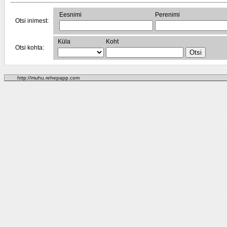
Eesnimi
Perenimi
Otsi inimest:
Küla
Koht
Otsi kohta:
http://muhu.rehepapp.com