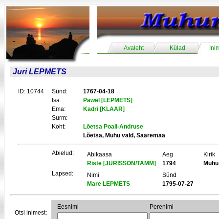
Avaleht
Külad
Ini
Juri LEPMETS
ID: 10744
Sünd:
1767-04-18
Isa:
Pawel [LEPMETS]
Ema:
Kadri [KLAAR]
Surm:
Koht:
Lõetsa Poali-Andruse
Lõetsa, Muhu vald, Saaremaa
Abielud:
Abikaasa
Aeg
Kirik
Riste [JÜRISSON/TAMM]
1794
Muhu
Lapsed:
Nimi
Sünd
Mare LEPMETS
1795-07-27
Eesnimi
Perenimi
Otsi inimest: