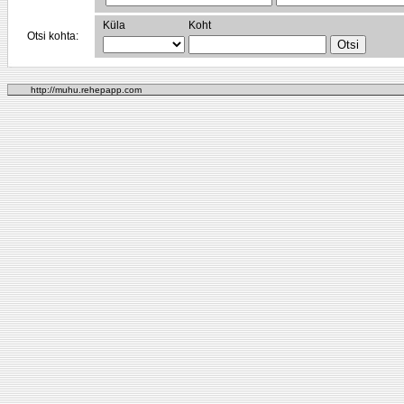
Küla
Koht
Otsi kohta:
http://muhu.rehepapp.com