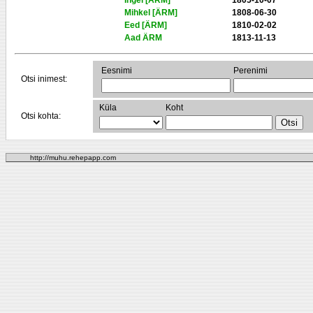
Ingel [ÄRM]
1805-10-07
Mihkel [ÄRM]
1808-06-30
Eed [ÄRM]
1810-02-02
Aad ÄRM
1813-11-13
Eesnimi
Perenimi
Otsi inimest:
Küla
Koht
Otsi kohta:
http://muhu.rehepapp.com