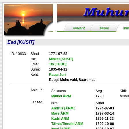
Avaleht
Külad
Ini
Eed [KUSIT]
ID: 10633
Sünd:
1771-07-28
Isa:
Mihkel [KUSIT]
Ema:
Tio [TUUL]
Surm:
1835-04-12
Koht:
Raugi Juri
Raugi, Muhu vald, Saaremaa
Abielud:
Abikaasa
Aeg
Kirik
Mihkel ÄRM
1793
Muhu
Lapsed:
Nimi
Sünd
Andrus [ÄRM]
1794-07-03
Mare ÄRM
1797-03-14
Kadri ÄRM
1799-11-22
Tähve/Timofei ÄRM
1802-10-06