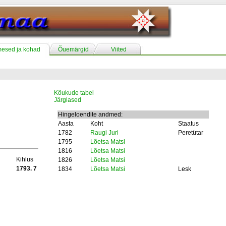
mesed ja kohad
Õuemärgid
Viited
Kõukude tabel
Järglased
Hingeloendite andmed:
Aasta
Koht
Staatus
1782
Raugi Juri
Peretütar
1795
Lõetsa Matsi
1816
Lõetsa Matsi
Kihlus
1826
Lõetsa Matsi
1793. 7
1834
Lõetsa Matsi
Lesk