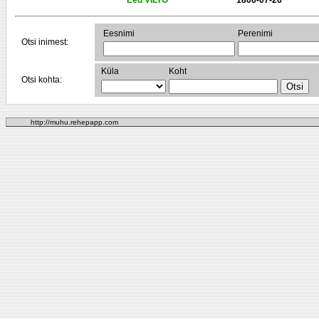
Eed VILTO
1806-07-26
Eesnimi
Perenimi
Otsi inimest:
Küla
Koht
Otsi kohta:
http://muhu.rehepapp.com