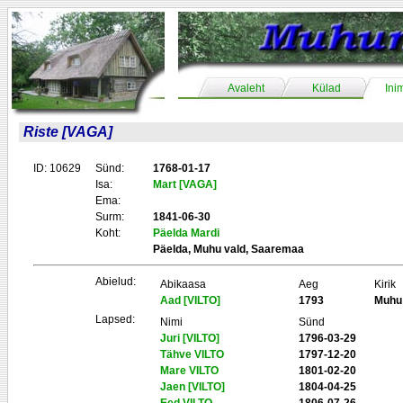
Avaleht
Külad
Ini
Riste [VAGA]
ID: 10629
Sünd:
1768-01-17
Isa:
Mart [VAGA]
Ema:
Surm:
1841-06-30
Koht:
Päelda Mardi
Päelda, Muhu vald, Saaremaa
Abielud:
Abikaasa
Aeg
Kirik
Aad [VILTO]
1793
Muhu
Lapsed:
Nimi
Sünd
Juri [VILTO]
1796-03-29
Tähve VILTO
1797-12-20
Mare VILTO
1801-02-20
Jaen [VILTO]
1804-04-25