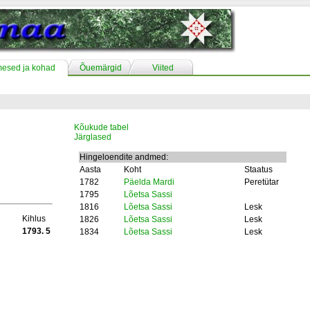
mesed ja kohad
Õuemärgid
Viited
Kõukude tabel
Järglased
Hingeloendite andmed:
Aasta
Koht
Staatus
1782
Päelda Mardi
Peretütar
1795
Lõetsa Sassi
1816
Lõetsa Sassi
Lesk
Kihlus
1826
Lõetsa Sassi
Lesk
1793. 5
1834
Lõetsa Sassi
Lesk