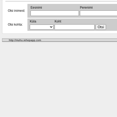
Eesnimi
Perenimi
Otsi inimest:
Küla
Koht
Otsi kohta:
http://muhu.rehepapp.com