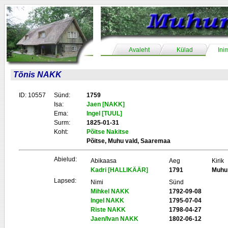
Avaleht
Külad
Ini
Tõnis NAKK
ID: 10557
Sünd:
1759
Isa:
Jaen [NAKK]
Ema:
Ingel [TUUL]
Surm:
1825-01-31
Koht:
Põitse Nakitse
Põitse, Muhu vald, Saaremaa
Abielud:
Abikaasa
Aeg
Kirik
Kadri [HALLIKÄÄR]
1791
Muhu
Lapsed:
Nimi
Sünd
Mihkel NAKK
1792-09-08
Ingel NAKK
1795-07-04
Riste NAKK
1798-04-27
Jaen/Ivan NAKK
1802-06-12