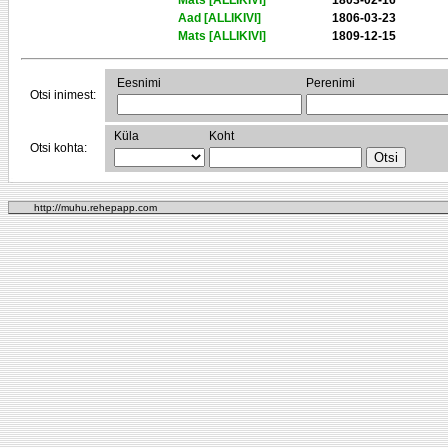
Mats [ALLIKIVI]
1803-02-16
Aad [ALLIKIVI]
1806-03-23
Mats [ALLIKIVI]
1809-12-15
Eesnimi
Perenimi
Otsi inimest:
Küla
Koht
Otsi kohta:
http://muhu.rehepapp.com