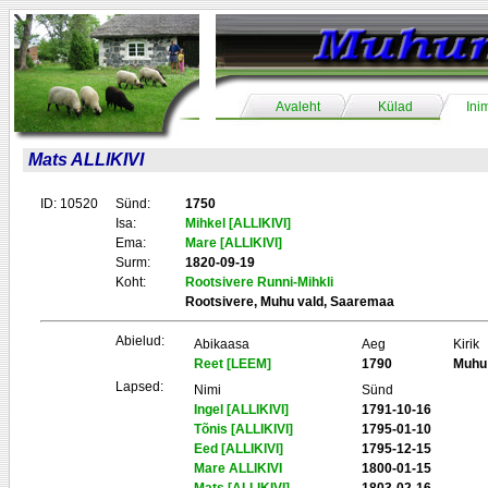
Avaleht
Külad
Ini
Mats ALLIKIVI
ID: 10520
Sünd:
1750
Isa:
Mihkel [ALLIKIVI]
Ema:
Mare [ALLIKIVI]
Surm:
1820-09-19
Koht:
Rootsivere Runni-Mihkli
Rootsivere, Muhu vald, Saaremaa
Abielud:
Abikaasa
Aeg
Kirik
Reet [LEEM]
1790
Muhu
Lapsed:
Nimi
Sünd
Ingel [ALLIKIVI]
1791-10-16
Tõnis [ALLIKIVI]
1795-01-10
Eed [ALLIKIVI]
1795-12-15
Mare ALLIKIVI
1800-01-15