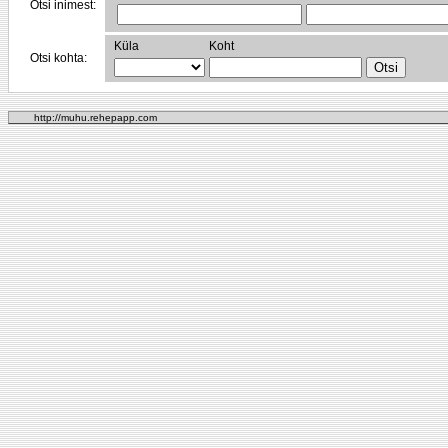
Otsi inimest:
Küla
Koht
Otsi kohta:
http://muhu.rehepapp.com