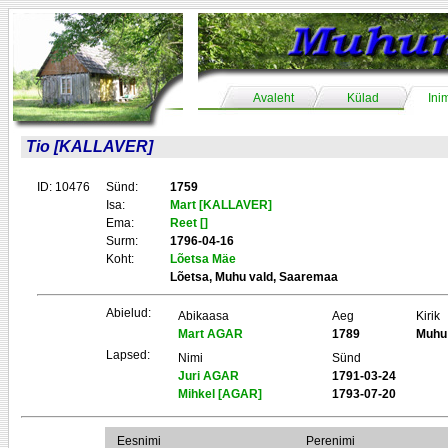
Avaleht
Külad
Ini
Tio [KALLAVER]
ID: 10476
Sünd:
1759
Isa:
Mart [KALLAVER]
Ema:
Reet []
Surm:
1796-04-16
Koht:
Lõetsa Mäe
Lõetsa, Muhu vald, Saaremaa
Abielud:
Abikaasa
Aeg
Kirik
Mart AGAR
1789
Muhu
Lapsed:
Nimi
Sünd
Juri AGAR
1791-03-24
Mihkel [AGAR]
1793-07-20
Eesnimi
Perenimi