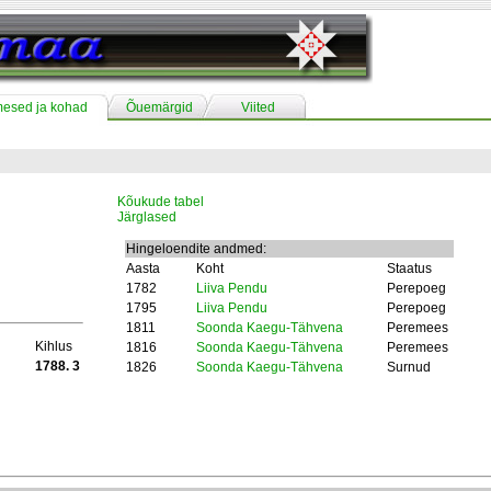
mesed ja kohad
Õuemärgid
Viited
Kõukude tabel
Järglased
Hingeloendite andmed:
Aasta
Koht
Staatus
1782
Liiva Pendu
Perepoeg
1795
Liiva Pendu
Perepoeg
1811
Soonda Kaegu-Tähvena
Peremees
Kihlus
1816
Soonda Kaegu-Tähvena
Peremees
1788. 3
1826
Soonda Kaegu-Tähvena
Surnud