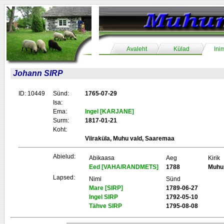
Avaleht
Külad
Ini
Johann SIRP
ID: 10449
Sünd:
1765-07-29
Isa:
Ema:
Ingel [KARJANE]
Surm:
1817-01-21
Koht:
Viiraküla, Muhu vald, Saaremaa
Abielud:
Abikaasa
Aeg
Kirik
Eed [VAHA/RANDMETS]
1788
Muhu
Lapsed:
Nimi
Sünd
Mare [SIRP]
1789-06-27
Ingel SIRP
1792-05-10
Tähve SIRP
1795-08-08