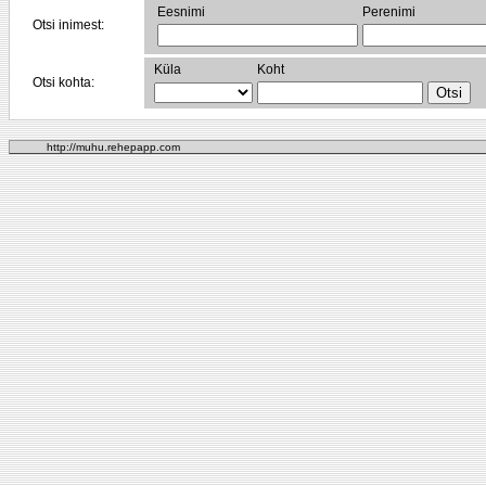
Eesnimi
Perenimi
Otsi inimest:
Küla
Koht
Otsi kohta:
http://muhu.rehepapp.com