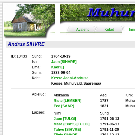
Avaleht
Külad
Ini
Andrus SIHVRE
ID: 10433
Sünd:
1764-10-19
Isa:
Jaen [SIHVRE]
Ema:
Kadri []
Surm:
1833-06-04
Koht:
Kesse Jaani-Andruse
Kesse, Muhu vald, Saaremaa
Abielud:
Abikaasa
Aeg
Kirik
Riste [LEMBER]
1787
Muhu
Eed [SAAR]
1821
Muhu
Lapsed:
Nimi
Sünd
Jaen [TULGI]
1791-06-13
Mare (Eed?!) [TULGI]
1791-06-13
Tähve [SIHVRE]
1791-11-20