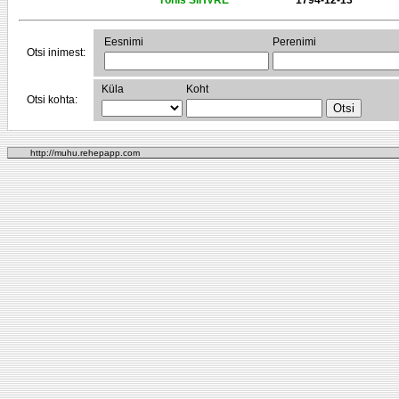
Tõnis SIHVRE
1794-12-13
Eesnimi
Perenimi
Otsi inimest:
Küla
Koht
Otsi kohta:
http://muhu.rehepapp.com