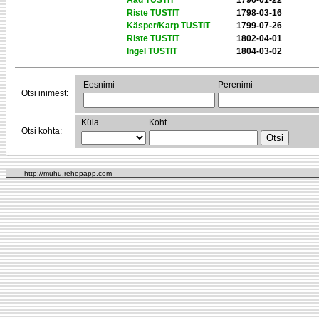
Aad TUSTIT
1796-01-22
Riste TUSTIT
1798-03-16
Käsper/Karp TUSTIT
1799-07-26
Riste TUSTIT
1802-04-01
Ingel TUSTIT
1804-03-02
Eesnimi
Perenimi
Otsi inimest:
Küla
Koht
Otsi kohta:
http://muhu.rehepapp.com