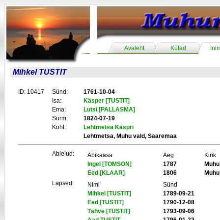
Avaleht
Külad
Ini
Mihkel TUSTIT
ID: 10417
Sünd:
1761-10-04
Isa:
Käsper [TUSTIT]
Ema:
Lutsi [PALLASMA]
Surm:
1824-07-19
Koht:
Lehtmetsa Käspri
Lehtmetsa, Muhu vald, Saaremaa
Abielud:
Abikaasa
Aeg
Kirik
Ingel [TOMSON]
1787
Muhu
Eed [KLAAR]
1806
Muhu
Lapsed:
Nimi
Sünd
Mihkel [TUSTIT]
1789-09-21
Eed [TUSTIT]
1790-12-08
Tähve [TUSTIT]
1793-09-06