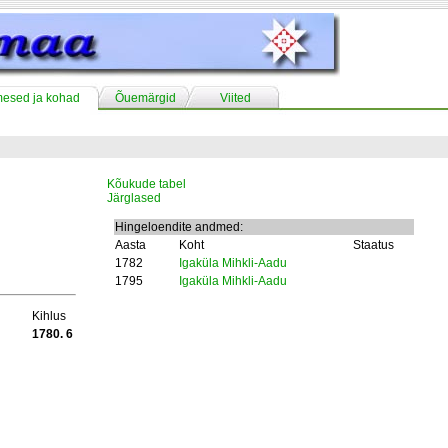
mesed ja kohad
Õuemärgid
Viited
Kõukude tabel
Järglased
Hingeloendite andmed:
Aasta
Koht
Staatus
1782
Igaküla Mihkli-Aadu
1795
Igaküla Mihkli-Aadu
Kihlus
1780. 6