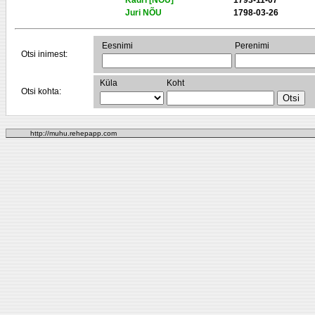
Kadri [NÕU]
1793-11-07
Juri NÕU
1798-03-26
Eesnimi
Perenimi
Otsi inimest:
Küla
Koht
Otsi kohta:
http://muhu.rehepapp.com