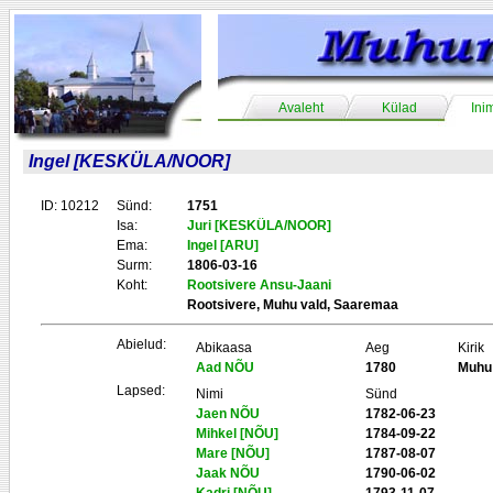
Avaleht
Külad
Ini
Ingel [KESKÜLA/NOOR]
ID: 10212
Sünd:
1751
Isa:
Juri [KESKÜLA/NOOR]
Ema:
Ingel [ARU]
Surm:
1806-03-16
Koht:
Rootsivere Ansu-Jaani
Rootsivere, Muhu vald, Saaremaa
Abielud:
Abikaasa
Aeg
Kirik
Aad NÕU
1780
Muhu
Lapsed:
Nimi
Sünd
Jaen NÕU
1782-06-23
Mihkel [NÕU]
1784-09-22
Mare [NÕU]
1787-08-07
Jaak NÕU
1790-06-02