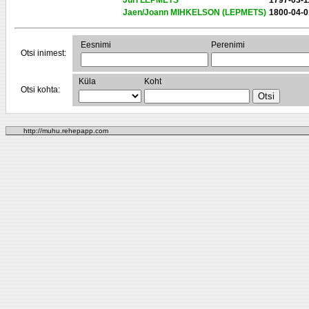
Juri LEPMETS
1797-03-1
Jaen/Joann MIHKELSON (LEPMETS)
1800-04-0
Eesnimi
Perenimi
Otsi inimest:
Küla
Koht
Otsi kohta:
http://muhu.rehepapp.com