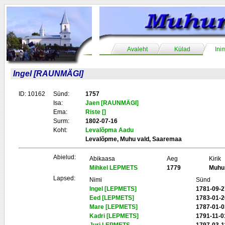
Avaleht
Külad
Ini
Ingel [RAUNMÄGI]
ID: 10162
Sünd:
1757
Isa:
Jaen [RAUNMÄGI]
Ema:
Riste []
Surm:
1802-07-16
Koht:
Levalõpma Aadu
Levalõpme, Muhu vald, Saaremaa
Abielud:
Abikaasa
Aeg
Kirik
Mihkel LEPMETS
1779
Muhu
Lapsed:
Nimi
Sünd
Ingel [LEPMETS]
1781-09-2
Eed [LEPMETS]
1783-01-2
Mare [LEPMETS]
1787-01-0
Kadri [LEPMETS]
1791-11-0