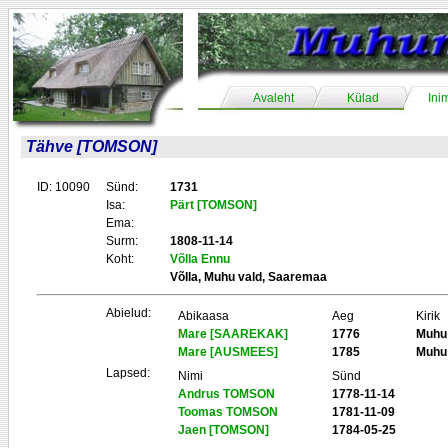
Avaleht
Külad
Ini
Tähve [TOMSON]
ID: 10090
Sünd:
1731
Isa:
Pärt [TOMSON]
Ema:
Surm:
1808-11-14
Koht:
Võlla Ennu
Võlla, Muhu vald, Saaremaa
Abielud:
Abikaasa
Aeg
Kirik
Mare [SAAREKAK]
1776
Muhu
Mare [AUSMEES]
1785
Muhu
Lapsed:
Nimi
Sünd
Andrus TOMSON
1778-11-14
Toomas TOMSON
1781-11-09
Jaen [TOMSON]
1784-05-25