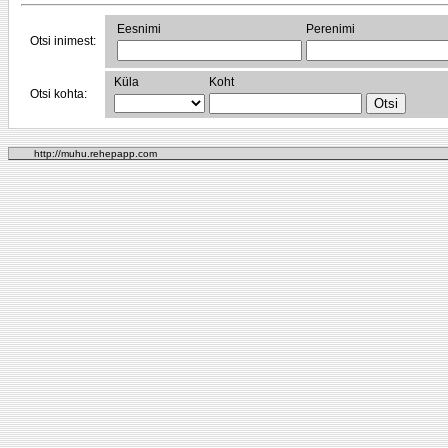
Eesnimi
Perenimi
Otsi inimest:
Küla
Koht
Otsi kohta:
http://muhu.rehepapp.com