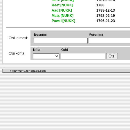
Mare [NUKK]
1787-05-10
Reet [NUKK]
1788
Aad [NUKK]
1788-12-13
Mats [NUKK]
1792-02-19
Pawel [NUKK]
1796-01-23
Eesnimi
Perenimi
Otsi inimest:
Küla
Koht
Otsi kohta:
http://muhu.rehepapp.com