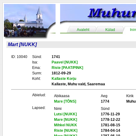
Avaleht
Külad
Ini
Mart [NUKK]
ID: 10040
Sünd:
1741
Isa:
Paavel [NUKK]
Ema:
Riste [PAAT/PINK]
Surm:
1812-09-29
Koht:
Kallaste Korju
Kallaste, Muhu vald, Saaremaa
Abielud:
Abikaasa
Aeg
Kirik
Mare [TÕNS]
1774
Muhu
Lapsed:
Nimi
Sünd
Lutsi [NUKK]
1776-11-29
Mare [NUKK]
1778-12-22
Mihkel NUKK
1781-08-15
Riste [NUKK]
1784-04-14