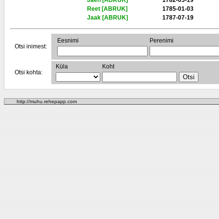
Jaen [ABRUK]
1782-05-19
Reet [ABRUK]
1785-01-03
Jaak [ABRUK]
1787-07-19
Eesnimi
Perenimi
Otsi inimest:
Küla
Koht
Otsi kohta:
http://muhu.rehepapp.com