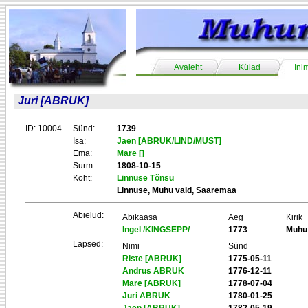
Avaleht
Külad
Ini
Juri [ABRUK]
ID: 10004
Sünd:
1739
Isa:
Jaen [ABRUK/LIND/MUST]
Ema:
Mare []
Surm:
1808-10-15
Koht:
Linnuse Tõnsu
Linnuse, Muhu vald, Saaremaa
Abielud:
Abikaasa
Aeg
Kirik
Ingel /KINGSEPP/
1773
Muhu
Lapsed:
Nimi
Sünd
Riste [ABRUK]
1775-05-11
Andrus ABRUK
1776-12-11
Mare [ABRUK]
1778-07-04
Juri ABRUK
1780-01-25