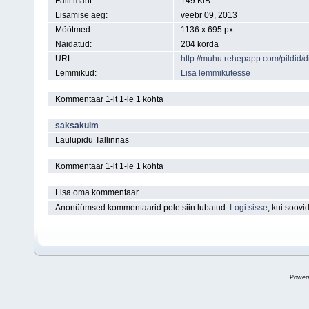
Faili maht:
149 KiB
Lisamise aeg:
veebr 09, 2013
Mõõtmed:
1136 x 695 px
Näidatud:
204 korda
URL:
http://muhu.rehepapp.com/pildid
Lemmikud:
Lisa lemmikutesse
Kommentaar 1-lt 1-le 1 kohta
saksakulm
Laulupidu Tallinnas
Kommentaar 1-lt 1-le 1 kohta
Lisa oma kommentaar
Anonüümsed kommentaarid pole siin lubatud.
Logi sisse
, kui soov
Power