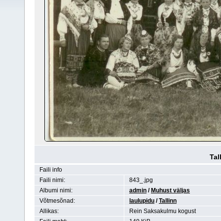
Tal
Faili info
Faili nimi:
843_.jpg
Albumi nimi:
admin
/
Muhust väljas
Võtmesõnad:
laulupidu
/
Tallinn
Allikas:
Rein Saksakulmu kogust