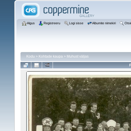
Algus
Registreeru
Logi sisse
Albumite nimekiri
Otsi
Kodu
>
Kohtade kaupa
>
Muhust väljas
F