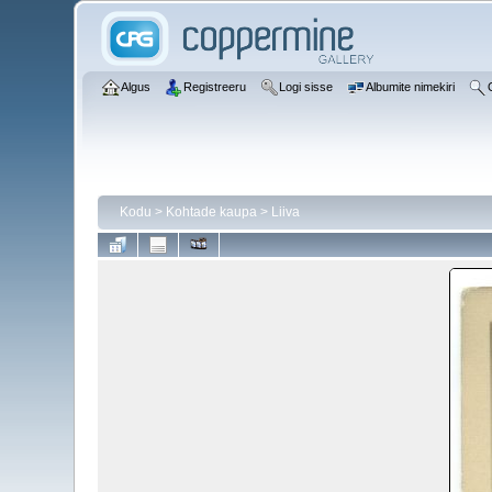
Algus
Registreeru
Logi sisse
Albumite nimekiri
Kodu
>
Kohtade kaupa
>
Liiva