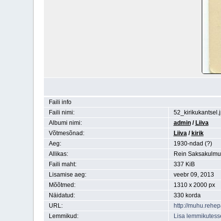
Faili info
Faili nimi:
52_kirikukantsel.
Albumi nimi:
admin
/
Liiva
Võtmesõnad:
Liiva
/
kirik
Aeg:
1930-ndad (?)
Allikas:
Rein Saksakulmu
Faili maht:
337 KiB
Lisamise aeg:
veebr 09, 2013
Mõõtmed:
1310 x 2000 px
Näidatud:
330 korda
URL:
http://muhu.rehe
Lemmikud:
Lisa lemmikutess