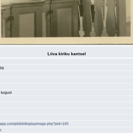
Liiva kiriku kantsel
jpg
 kogust
papp.com/pildid/displayimage.php?pid=165
e