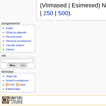
(Viimased | Esimesed) N
|
250
|
500
).
navigeerimine
Esileht
Sõnad ja väljendid
Pikemad jutud
Viimased muudatused
Juhuslik artikkel
Juhend
otsi
tööriistad
Lingid siia
Seotud muudatused
RSS
Atom
Erileheküljed