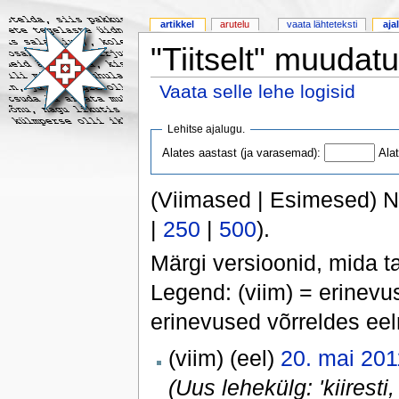
artikkel
arutelu
vaata lähteteksti
aja
"Tiitselt" muudat
Vaata selle lehe logisid
Lehitse ajalugu.
Alates aastast (ja varasemad):
Ala
(Viimased | Esimesed) N
|
250
|
500
).
Märgi versioonid, mida t
Legend: (viim) = erinevu
erinevused võrreldes ee
(viim) (eel)
20. mai 201
(Uus lehekülg: 'kiiresti