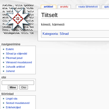
artikkel
arutelu
vaata lähteteksti
ajal
Tiitselt
kiiresti, kärmesti
Kategooria
:
Sõnad
navigeerimine
Esileht
Sõnad ja väljendid
Pikemad jutud
Viimased muudatused
Juhuslik artikkel
Juhend
otsi
tööriistad
Lingid siia
Seotud muudatused
Erileheküljed