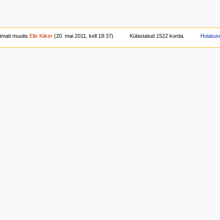
iimati muutis
Elle Kiiker
(20. mai 2011, kell 18:37)
Külastatud 1522 korda.
Hoiatus