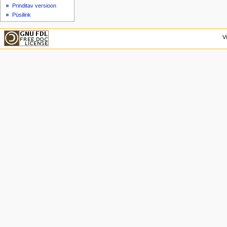
Prinditav versioon
Püsilink
V