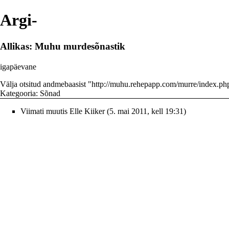
Argi-
Allikas: Muhu murdesõnastik
igapäevane
Välja otsitud andmebaasist "
http://muhu.rehepapp.com/murre/index.ph
Kategooria
:
Sõnad
Viimati muutis
Elle Kiiker
(5. mai 2011, kell 19:31)