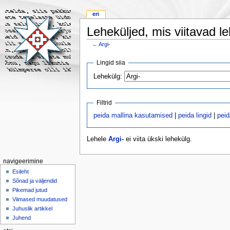
eri
Leheküljed, mis viitavad le
←
Argi-
Lingid siia
Lehekülg:
Filtrid
peida mallina kasutamised
|
peida lingid
|
pei
Lehele
Argi-
ei viita ükski lehekülg.
navigeerimine
Esileht
Sõnad ja väljendid
Pikemad jutud
Viimased muudatused
Juhuslik artikkel
Juhend