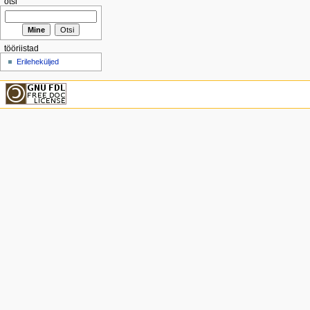
otsi
tööriistad
Erileheküljed